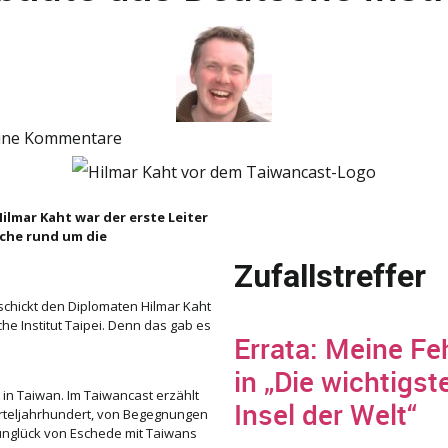
ine Kommentare
Hilmar Kaht war der erste Leiter
üche rund um die
Zufallstreffer
 schickt den Diplomaten Hilmar Kaht
e Institut Taipei. Denn das gab es
Errata: Meine Fe
in „Die wichtigst
in Taiwan. Im Taiwancast erzählt
Insel der Welt“
erteljahrhundert, von Begegnungen
gunglück von Eschede mit Taiwans