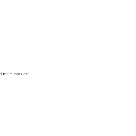
nd mit
*
markiert