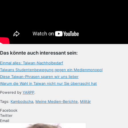
Das könnte auch interessant sein:
Einmal alles: Taiwan-Nachholbedarf
Taiwans Studentenbewegung gegen ein Medienmonopol
Diese Taiwan-Phrasen sparen wir uns lieber
Warum die Wahl in Taiwan nicht nur Sie überrascht hat
Powered by
YARPP
.
Tags:
Kambodscha
,
Meine Medien-Berichte
,
Militär
Facebook
Twitter
Email