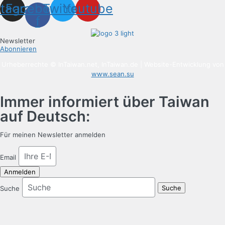
stagram
Facebook-
Twitter
Youtube
f
Newsletter
Abonnieren
Urheberrechte © InTaiwan.net, InTaiwan.de | Website-Entwicklung von
www.sean.su
Immer informiert über Taiwan
auf Deutsch:
Für meinen Newsletter anmelden
Email
Anmelden
Suche
Suche