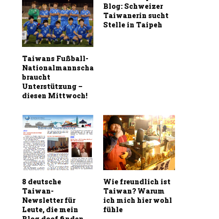
Blog: Schweizer
Taiwanerin sucht
Stelle in Taipeh
Taiwans Fußball-
Nationalmannschaft
braucht
Unterstützung –
diesen Mittwoch!
8 deutsche
Wie freundlich ist
Taiwan-
Taiwan? Warum
Newsletter für
ich mich hier wohl
Leute, die mein
fühle
Blog doof finden