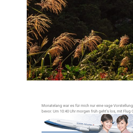
Monatelang war es für mich nur eine vage Vorstellung
bevor. Um 10:40 Uhr morgen früh geht’s los, mit Flug C