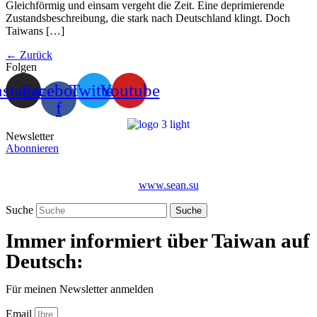
Gleichförmig und einsam vergeht die Zeit. Eine deprimierende
Zustandsbeschreibung, die stark nach Deutschland klingt. Doch
Taiwans […]
←
Zurück
Folgen
nstagram
Facebook-
Twitter
Youtube
f
Newsletter
Abonnieren
Urheberrechte © InTaiwan.net, InTaiwan.de | Website-Entwicklung
von
www.sean.su
Suche
Suche
Immer informiert über Taiwan auf
Deutsch:
Für meinen Newsletter anmelden
Email