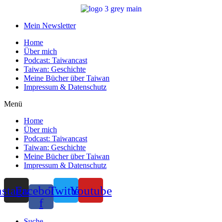
Mein Newsletter
Home
Über mich
Podcast: Taiwancast
Taiwan: Geschichte
Meine Bücher über Taiwan
Impressum & Datenschutz
Menü
Home
Über mich
Podcast: Taiwancast
Taiwan: Geschichte
Meine Bücher über Taiwan
Impressum & Datenschutz
nstagram
Facebook-
Twitter
Youtube
f
Suche