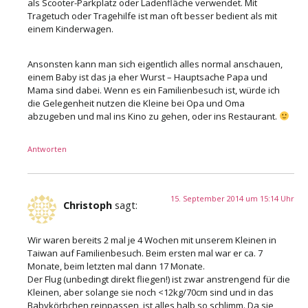
als Scooter-Parkplatz oder Ladenfläche verwendet. Mit
Tragetuch oder Tragehilfe ist man oft besser bedient als mit
einem Kinderwagen.
Ansonsten kann man sich eigentlich alles normal anschauen,
einem Baby ist das ja eher Wurst – Hauptsache Papa und
Mama sind dabei. Wenn es ein Familienbesuch ist, würde ich
die Gelegenheit nutzen die Kleine bei Opa und Oma
abzugeben und mal ins Kino zu gehen, oder ins Restaurant.
Antworten
15. September 2014 um 15:14 Uhr
Christoph
sagt:
Wir waren bereits 2 mal je 4 Wochen mit unserem Kleinen in
Taiwan auf Familienbesuch. Beim ersten mal war er ca. 7
Monate, beim letzten mal dann 17 Monate.
Der Flug (unbedingt direkt fliegen!) ist zwar anstrengend für die
Kleinen, aber solange sie noch <12kg/70cm sind und in das
Babykörbchen reinpassen, ist alles halb so schlimm. Da sie