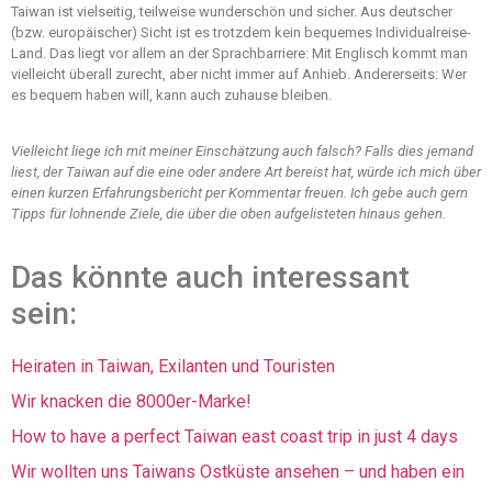
Taiwan ist vielseitig, teilweise wunderschön und sicher. Aus deutscher
(bzw. europäischer) Sicht ist es trotzdem kein bequemes Individualreise-
Land. Das liegt vor allem an der Sprachbarriere: Mit Englisch kommt man
vielleicht überall zurecht, aber nicht immer auf Anhieb. Andererseits: Wer
es bequem haben will, kann auch zuhause bleiben.
Vielleicht liege ich mit meiner Einschätzung auch falsch? Falls dies jemand
liest, der Taiwan auf die eine oder andere Art bereist hat, würde ich mich über
einen kurzen Erfahrungsbericht per Kommentar freuen. Ich gebe auch gern
Tipps für lohnende Ziele, die über die oben aufgelisteten hinaus gehen.
Das könnte auch interessant
sein:
Heiraten in Taiwan, Exilanten und Touristen
Wir knacken die 8000er-Marke!
How to have a perfect Taiwan east coast trip in just 4 days
Wir wollten uns Taiwans Ostküste ansehen – und haben ein